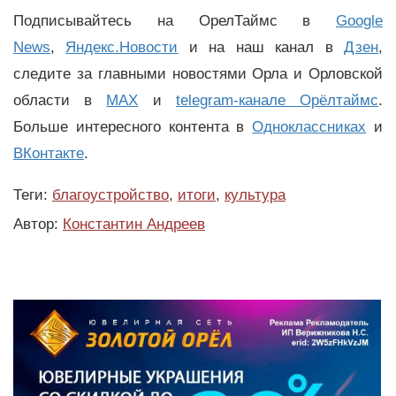
Подписывайтесь на ОрелТаймс в
Google
News
,
Яндекс.Новости
и на наш канал в
Дзен
,
следите за главными новостями Орла и Орловской
области в
MAX
и
telegram-канале Орёлтаймс
.
Больше интересного контента в
Одноклассниках
и
ВКонтакте
.
Теги:
благоустройство
,
итоги
,
культура
Автор:
Константин Андреев