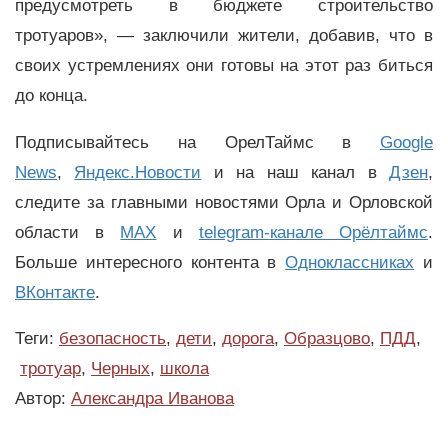
предусмотреть в бюджете строительство
тротуаров», — заключили жители, добавив, что в
своих устремлениях они готовы на этот раз биться
до конца.
Подписывайтесь на ОрелТаймс в
Google
News
,
Яндекс.Новости
и на наш канал в
Дзен
,
следите за главными новостями Орла и Орловской
области в
MAX
и
telegram-канале Орёлтаймс
.
Больше интересного контента в
Одноклассниках
и
ВКонтакте
.
Теги:
безопасность
,
дети
,
дорога
,
Образцово
,
ПДД
,
тротуар
,
Черных
,
школа
Автор:
Александра Иванова