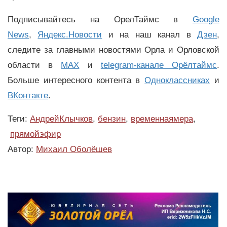
Подписывайтесь на ОрелТаймс в
Google
News
,
Яндекс.Новости
и на наш канал в
Дзен
,
следите за главными новостями Орла и Орловской
области в
MAX
и
telegram-канале Орёлтаймс
.
Больше интересного контента в
Одноклассниках
и
ВКонтакте
.
Теги:
АндрейКлычков
,
бензин
,
временнаямера
,
прямойэфир
Автор:
Михаил Оболёшев