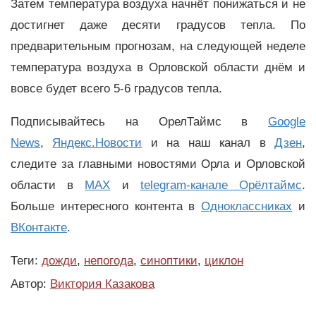
Затем температура воздуха начнёт понижаться и не
достигнет даже десяти градусов тепла. По
предварительным прогнозам, на следующей неделе
температура воздуха в Орловской области днём и
вовсе будет всего 5-6 градусов тепла.
Подписывайтесь на ОрелТаймс в
Google
News
,
Яндекс.Новости
и на наш канал в
Дзен
,
следите за главными новостями Орла и Орловской
области в
MAX
и
telegram-канале Орёлтаймс
.
Больше интересного контента в
Одноклассниках
и
ВКонтакте
.
Теги:
дожди
,
непогода
,
синоптики
,
циклон
Автор:
Виктория Казакова