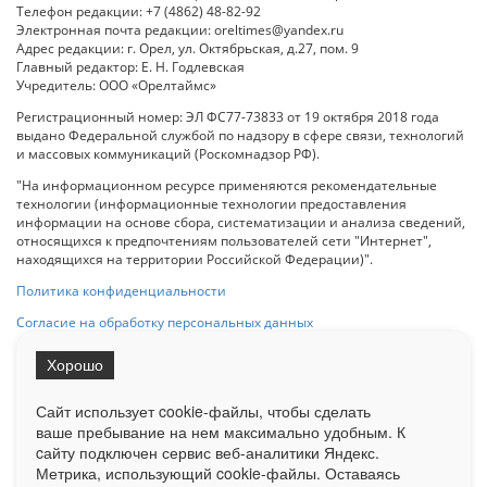
Телефон редакции: +7 (4862) 48-82-92
Электронная почта редакции: oreltimes@yandex.ru
Адрес редакции: г. Орел, ул. Октябрьская, д.27, пом. 9
Главный редактор: Е. Н. Годлевская
Учредитель: ООО «Орелтаймс»
Регистрационный номер: ЭЛ ФС77-73833 от 19 октября 2018 года
выдано Федеральной службой по надзору в сфере связи, технологий
и массовых коммуникаций (Роскомнадзор РФ).
"На информационном ресурсе применяются рекомендательные
технологии (информационные технологии предоставления
информации на основе сбора, систематизации и анализа сведений,
относящихся к предпочтениям пользователей сети "Интернет",
находящихся на территории Российской Федерации)".
Политика конфиденциальности
Согласие на обработку персональных данных
Хорошо
При использовании любого материала с данного сайта гипер-ссылка
на Сетевое издание «ОрелТаймс» обязательна.
Сайт использует cookie-файлы, чтобы сделать
ваше пребывание на нем максимально удобным. К
cайту подключен сервис веб-аналитики Яндекс.
Ограниченная статистика посещаемости доступна на сайте
Метрика, использующий cookie-файлы. Оставаясь
Liveinternet.ru
. Подробная статистика для рекламодателей по запросу