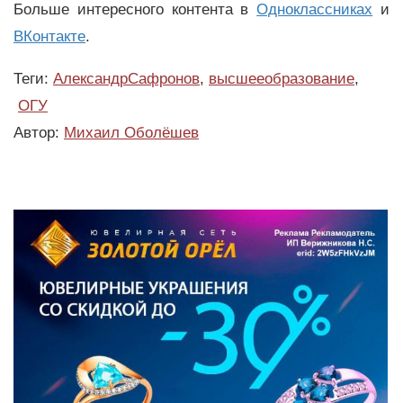
Больше интересного контента в
Одноклассниках
и
ВКонтакте
.
Теги:
АлександрСафронов
,
высшееобразование
,
ОГУ
Автор:
Михаил Оболёшев