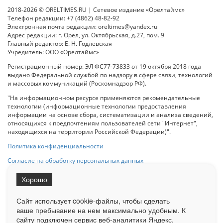
2018-2026 © ORELTIMES.RU | Сетевое издание «Орелтаймс»
Телефон редакции: +7 (4862) 48-82-92
Электронная почта редакции: oreltimes@yandex.ru
Адрес редакции: г. Орел, ул. Октябрьская, д.27, пом. 9
Главный редактор: Е. Н. Годлевская
Учредитель: ООО «Орелтаймс»
Регистрационный номер: ЭЛ ФС77-73833 от 19 октября 2018 года
выдано Федеральной службой по надзору в сфере связи, технологий
и массовых коммуникаций (Роскомнадзор РФ).
"На информационном ресурсе применяются рекомендательные
технологии (информационные технологии предоставления
информации на основе сбора, систематизации и анализа сведений,
относящихся к предпочтениям пользователей сети "Интернет",
находящихся на территории Российской Федерации)".
Политика конфиденциальности
Согласие на обработку персональных данных
Хорошо
При использовании любого материала с данного сайта гипер-ссылка
на Сетевое издание «ОрелТаймс» обязательна.
Сайт использует cookie-файлы, чтобы сделать
ваше пребывание на нем максимально удобным. К
cайту подключен сервис веб-аналитики Яндекс.
Ограниченная статистика посещаемости доступна на сайте