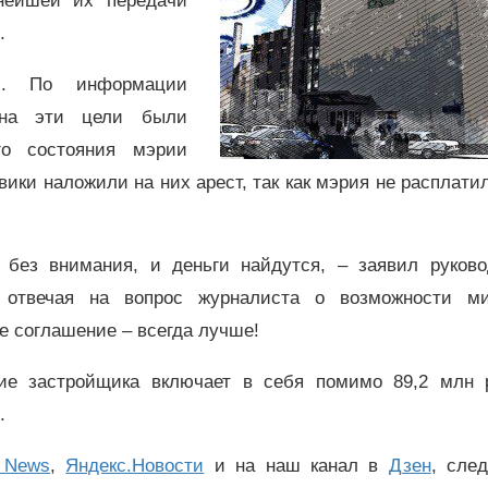
ьнейшей их передачи
ы.
х. По информации
 на эти цели были
го состояния мэрии
вики наложили на них арест, так как мэрия не расплати
т без внимания, и деньги найдутся, – заявил руково
отвечая на вопрос журналиста о возможности ми
е соглашение – всегда лучше!
ние застройщика включает в себя помимо 89,2 млн 
и.
 News
,
Яндекс.Новости
и на наш канал в
Дзен
, сле