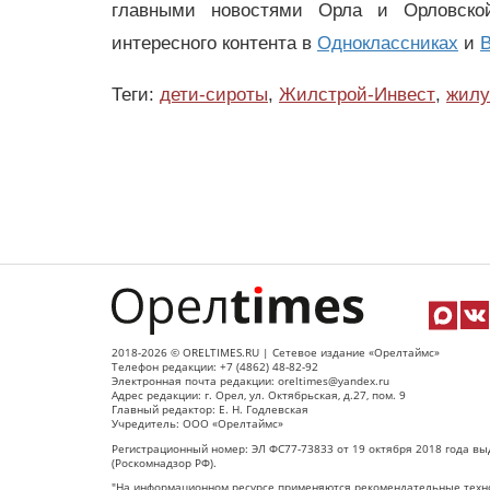
главными новостями Орла и Орловск
интересного контента в
Одноклассниках
и
В
Теги:
дети-сироты
,
Жилстрой-Инвест
,
жилу
2018-2026 © ORELTIMES.RU | Сетевое издание «Орелтаймс»
Телефон редакции: +7 (4862) 48-82-92
Электронная почта редакции: oreltimes@yandex.ru
Адрес редакции: г. Орел, ул. Октябрьская, д.27, пом. 9
Главный редактор: Е. Н. Годлевская
Учредитель: ООО «Орелтаймс»
Регистрационный номер: ЭЛ ФС77-73833 от 19 октября 2018 года вы
(Роскомнадзор РФ).
"На информационном ресурсе применяются рекомендательные техно