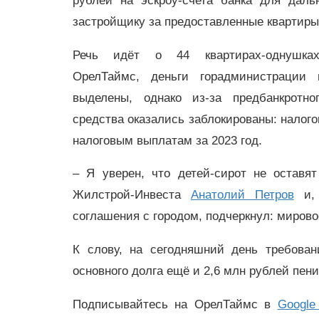
рублей на эскроу-счета банка для дал
застройщику за предоставленные квартир
Речь идёт о 44 квартирах-однушка
ОрелТаймс, деньги горадминистрации
выделены, однако из-за предбанкротно
средства оказались заблокированы: налого
налоговым выплатам за 2023 год.
– Я уверен, что детей-сирот не оставя
Жилстрой-Инвеста
Анатолий Петров
и, 
соглашения с городом, подчеркнул: мирово
К слову, на сегодняшний день требова
основного долга ещё и 2,6 млн рублей пен
Подписывайтесь на ОрелТаймс в
Google