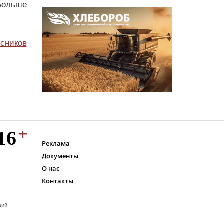
Больше
сников
Реклама
Документы
О нас
Контакты
ций