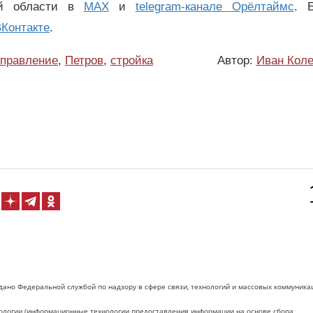
ой области в
MAX
и
telegram-канале Орёлтаймс
. 
Контакте
.
правление
,
Петров
,
стройка
Автор:
Иван Коле
дано Федеральной службой по надзору в сфере связи, технологий и массовых коммуника
логии (информационные технологии предоставления информации на основе сбора,