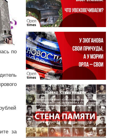
лась по
дитель
рового
рублей
дите за