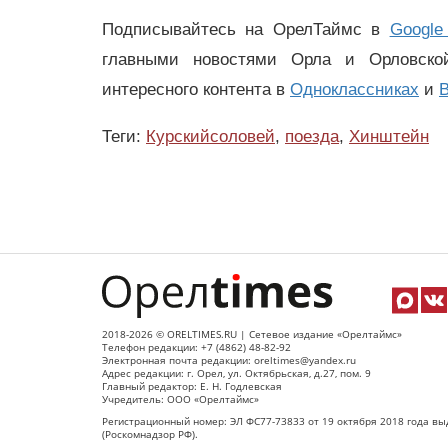
Подписывайтесь на ОрелТаймс в
Google
главными новостями Орла и Орловск
интересного контента в
Одноклассниках
и
В
Теги:
Курскийсоловей
,
поезда
,
Хинштейн
2018-2026 © ORELTIMES.RU | Сетевое издание «Орелтаймс»
Телефон редакции: +7 (4862) 48-82-92
Электронная почта редакции: oreltimes@yandex.ru
Адрес редакции: г. Орел, ул. Октябрьская, д.27, пом. 9
Главный редактор: Е. Н. Годлевская
Учредитель: ООО «Орелтаймс»
Регистрационный номер: ЭЛ ФС77-73833 от 19 октября 2018 года вы
(Роскомнадзор РФ).