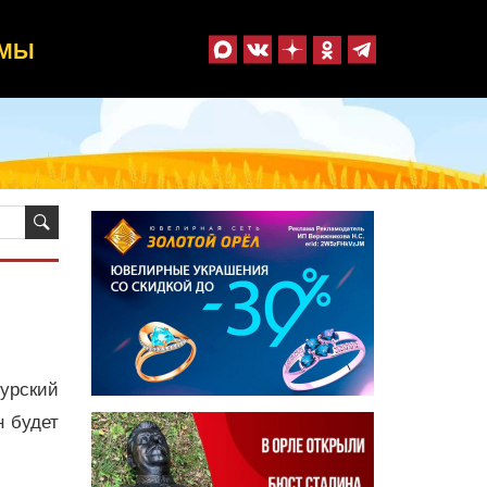
ММЫ
урский
н будет