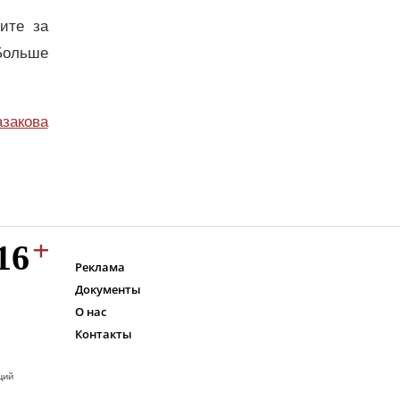
дите за
Больше
азакова
Реклама
Документы
О нас
Контакты
ций