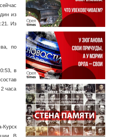
 сейчас
дин из
:21. Из
ва, по
0:53, в
 состав
 2 часа
-Курск
ции. В