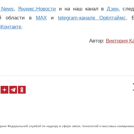
 News
,
Яндекс.Новости
и на наш канал в
Дзен
, сле
ой области в
MAX
и
telegram-канале Орёлтаймс
. 
Контакте
.
Автор:
Виктория К
дано Федеральной службой по надзору в сфере связи, технологий и массовых коммуника