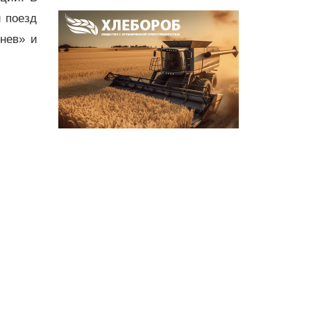
й поезд
нев» и