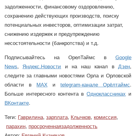
задолженности, финансовому оздоровлению,
сохранению действующих производств, поиску
потенциальных инвесторов, оптимизации затрат,
снижению издержек и предупреждению
несостоятельности (банкротства) и т.д.
Подписывайтесь на ОрелТаймс в
Google
News
,
Яндекс.Новости
и на наш канал в
Дзен
,
следите за главными новостями Орла и Орловской
области в
MAX
и
telegram-канале Орёлтаймс
.
Больше интересного контента в
Одноклассниках
и
ВКонтакте
.
Теги:
Гаврилина
,
зарплата
,
Клычков
,
комиссия
,
парахин
,
просроченнаязадолженность
Автор:
Евгений Кузнецов