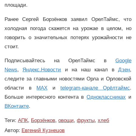
площади.
Ранее Сергей Борзёнков заявил ОрелТаймс, что
холодная погода скажется на урожае в целом, но
говорить о значительных потерях урожайности не
стоит.
Подписывайтесь на ОрелТаймс в
Google
News
,
Яндекс.Новости
и на наш канал в
Дзен
,
следите за главными новостями Орла и Орловской
области в
MAX
и
telegram-канале Орёлтаймс
.
Больше интересного контента в
Одноклассниках
и
ВКонтакте
.
Теги:
АПК
,
Борзёнков
,
овощи
,
фрукты
,
хлеб
Автор:
Евгений Кузнецов