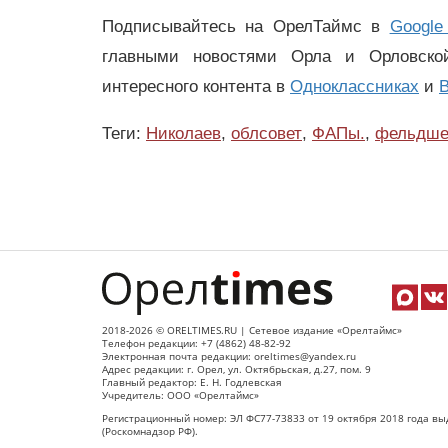
Подписывайтесь на ОрелТаймс в
Google
главными новостями Орла и Орловск
интересного контента в
Одноклассниках
и
В
Теги:
Николаев
,
облсовет
,
ФАПы.
,
фельдш
2018-2026 © ORELTIMES.RU | Сетевое издание «Орелтаймс»
Телефон редакции: +7 (4862) 48-82-92
Электронная почта редакции: oreltimes@yandex.ru
Адрес редакции: г. Орел, ул. Октябрьская, д.27, пом. 9
Главный редактор: Е. Н. Годлевская
Учредитель: ООО «Орелтаймс»
Регистрационный номер: ЭЛ ФС77-73833 от 19 октября 2018 года вы
(Роскомнадзор РФ).