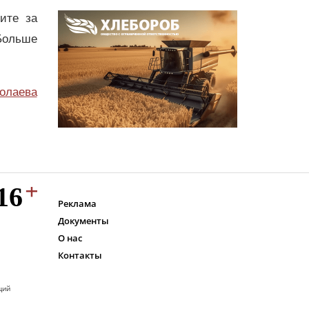
дите за
Больше
олаева
Реклама
Документы
О нас
Контакты
ций