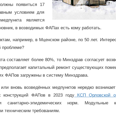
олжны появиться 17
авным условием для
медпункта является
новник, в возводимых ФАПах есть кому работать.
там, например, в Мценском районе, по 50 лет. Интере
й проблеме?
та составляет более 80%, то Минздрав согласует воз
а предполагает капитальный ремонт существующих поме
ких ФАПов загружены в систему Минздрава.
или вновь возведённых медпунктов нередко возникает
ых конструкций ФАПов в 2023 году
КСП Орловской о
 санитарно-эпидемических норм. Модульные к
ли техническим требованиям.