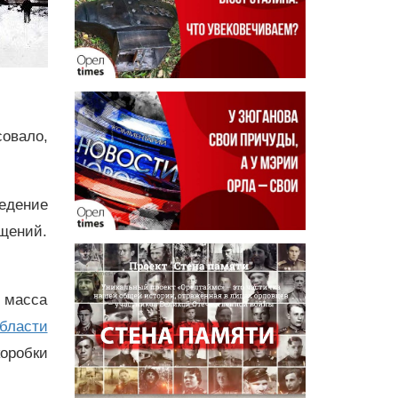
совало,
ведение
щений.
 масса
бласти
оробки