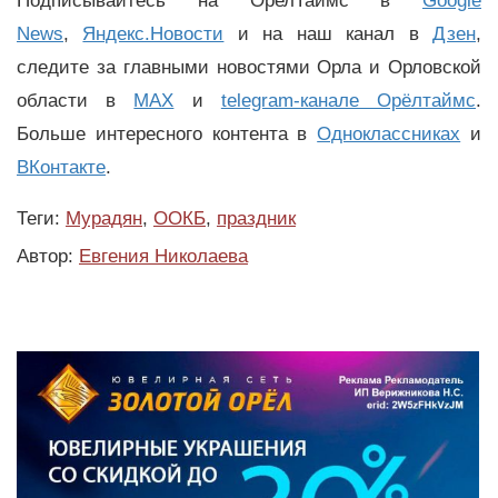
Подписывайтесь на ОрелТаймс в
Google
News
,
Яндекс.Новости
и на наш канал в
Дзен
,
следите за главными новостями Орла и Орловской
области в
MAX
и
telegram-канале Орёлтаймс
.
Больше интересного контента в
Одноклассниках
и
ВКонтакте
.
Теги:
Мурадян
,
ООКБ
,
праздник
Автор:
Евгения Николаева