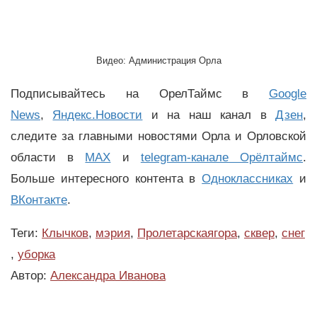
Видео: Администрация Орла
Подписывайтесь на ОрелТаймс в
Google
News
,
Яндекс.Новости
и на наш канал в
Дзен
,
следите за главными новостями Орла и Орловской
области в
MAX
и
telegram-канале Орёлтаймс
.
Больше интересного контента в
Одноклассниках
и
ВКонтакте
.
Теги:
Клычков
,
мэрия
,
Пролетарскаягора
,
сквер
,
снег
,
уборка
Автор:
Александра Иванова