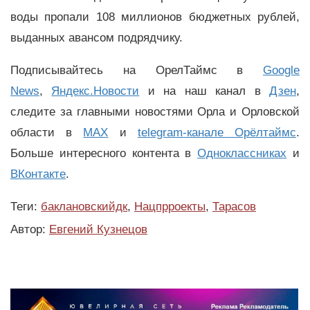
воды пропали 108 миллионов бюджетных рублей,
выданных авансом подрядчику.
Подписывайтесь на ОрелТаймс в
Google
News
,
Яндекс.Новости
и на наш канал в
Дзен
,
следите за главными новостями Орла и Орловской
области в
MAX
и
telegram-канале Орёлтаймс
.
Больше интересного контента в
Одноклассниках
и
ВКонтакте
.
Теги:
баклановскийдк
,
Нацпрроекты
,
Тарасов
Автор:
Евгений Кузнецов