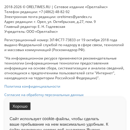
2018-2026 © ORELTIMES.RU | Сетевое издание «Орелтаймс»
Телефон редакции: +7 (4862) 48-82-92
Электронная почта редакции: oreltimes@yandex.ru
Адрес редакции: г. Орел, ул. Октябрьская, д.27, пом. 9
Главный редактор: Е. Н. Годлевская
Учредитель: ООО «Орелтаймс»
Регистрационный номер: ЭЛ ФС77-73833 от 19 октября 2018 года
выдано Федеральной службой по надзору в сфере связи, технологий
и массовых коммуникаций (Роскомнадзор РФ).
"На информационном ресурсе применяются рекомендательные
технологии (информационные технологии предоставления
информации на основе сбора, систематизации и анализа сведений,
относящихся к предпочтениям пользователей сети "Интернет",
находящихся на территории Российской Федерации)".
Политика конфиденциальности
Согласие на обработку персональных данных
Хорошо
При использовании любого материала с данного сайта гипер-ссылка
на Сетевое издание «ОрелТаймс» обязательна.
Сайт использует cookie-файлы, чтобы сделать
ваше пребывание на нем максимально удобным. К
cайту подключен сервис веб-аналитики Яндекс.
Ограниченная статистика посещаемости доступна на сайте