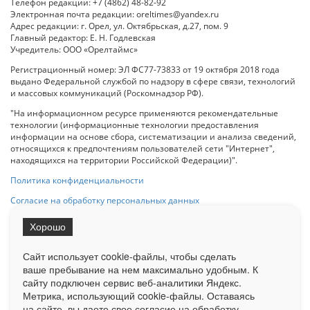
Телефон редакции: +7 (4862) 48-82-92
Электронная почта редакции: oreltimes@yandex.ru
Адрес редакции: г. Орел, ул. Октябрьская, д.27, пом. 9
Главный редактор: Е. Н. Годлевская
Учредитель: ООО «Орелтаймс»
Регистрационный номер: ЭЛ ФС77-73833 от 19 октября 2018 года
выдано Федеральной службой по надзору в сфере связи, технологий
и массовых коммуникаций (Роскомнадзор РФ).
"На информационном ресурсе применяются рекомендательные
технологии (информационные технологии предоставления
информации на основе сбора, систематизации и анализа сведений,
относящихся к предпочтениям пользователей сети "Интернет",
находящихся на территории Российской Федерации)".
Политика конфиденциальности
Согласие на обработку персональных данных
Хорошо
При использовании любого материала с данного сайта гипер-ссылка
на Сетевое издание «ОрелТаймс» обязательна.
Сайт использует cookie-файлы, чтобы сделать
ваше пребывание на нем максимально удобным. К
cайту подключен сервис веб-аналитики Яндекс.
Ограниченная статистика посещаемости доступна на сайте
Метрика, использующий cookie-файлы. Оставаясь
Liveinternet.ru
. Подробная статистика для рекламодателей по запросу
у менеджера.
на сайте, вы даете свое согласие на обработку