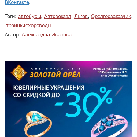
ВКонтакте
.
Теги:
автобусы
,
Автовокзал
,
Льгов
,
Орелгосзаказчик
,
троицкиехороводы
Автор:
Александра Иванова