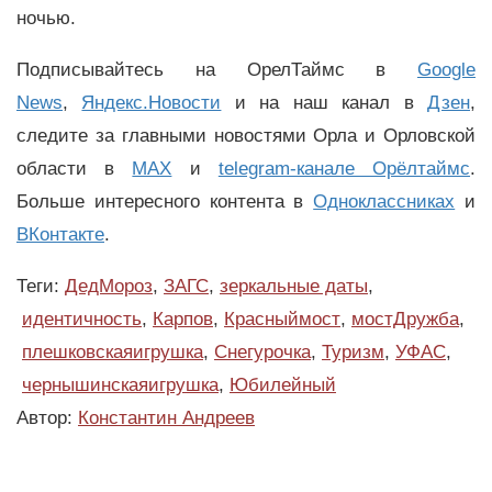
ночью.
Подписывайтесь на ОрелТаймс в
Google
News
,
Яндекс.Новости
и на наш канал в
Дзен
,
следите за главными новостями Орла и Орловской
области в
MAX
и
telegram-канале Орёлтаймс
.
Больше интересного контента в
Одноклассниках
и
ВКонтакте
.
Теги:
ДедМороз
,
ЗАГС
,
зеркальные даты
,
идентичность
,
Карпов
,
Красныймост
,
мостДружба
,
плешковскаяигрушка
,
Снегурочка
,
Туризм
,
УФАС
,
чернышинскаяигрушка
,
Юбилейный
Автор:
Константин Андреев