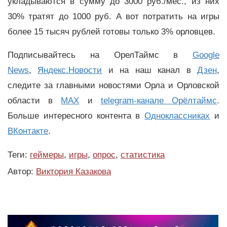
укладываются в сумму до 3000 руб./мес., из них
30% тратят до 1000 руб. А вот потратить на игры
более 15 тысяч рублей готовы только 3% орловцев.
Подписывайтесь на ОрелТаймс в
Google
News
,
Яндекс.Новости
и на наш канал в
Дзен
,
следите за главными новостями Орла и Орловской
области в
MAX
и
telegram-канале Орёлтаймс
.
Больше интересного контента в
Одноклассниках
и
ВКонтакте
.
Теги:
геймеры
,
игры
,
опрос
,
статистика
Автор:
Виктория Казакова