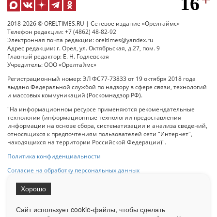
2018-2026 © ORELTIMES.RU | Сетевое издание «Орелтаймс»
Телефон редакции: +7 (4862) 48-82-92
Электронная почта редакции: oreltimes@yandex.ru
Адрес редакции: г. Орел, ул. Октябрьская, д.27, пом. 9
Главный редактор: Е. Н. Годлевская
Учредитель: ООО «Орелтаймс»
Регистрационный номер: ЭЛ ФС77-73833 от 19 октября 2018 года
выдано Федеральной службой по надзору в сфере связи, технологий
и массовых коммуникаций (Роскомнадзор РФ).
"На информационном ресурсе применяются рекомендательные
технологии (информационные технологии предоставления
информации на основе сбора, систематизации и анализа сведений,
относящихся к предпочтениям пользователей сети "Интернет",
находящихся на территории Российской Федерации)".
Политика конфиденциальности
Согласие на обработку персональных данных
Хорошо
При использовании любого материала с данного сайта гипер-ссылка
на Сетевое издание «ОрелТаймс» обязательна.
Сайт использует cookie-файлы, чтобы сделать