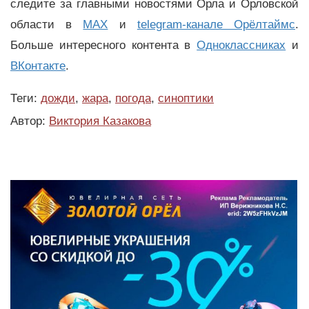
следите за главными новостями Орла и Орловской
области в
MAX
и
telegram-канале Орёлтаймс
.
Больше интересного контента в
Одноклассниках
и
ВКонтакте
.
Теги:
дожди
,
жара
,
погода
,
синоптики
Автор:
Виктория Казакова