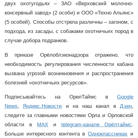
двух охотугодьях – ЗАО «Верховский молочно-
консервный завод» (2 особи) и ООО «Техно Альянс»
(5 особей). Способы отстрела различны – загоном, с
подхода, из засады, с собаками охотничьих пород в
случае добора подранков.
В приказе Орёлоблэконадзора отражено, что
необходимость регулирования численности кабана
вызвана угрозой возникновения и распространения
болезней «охотничьих ресурсов».
Подписывайтесь на ОрелТаймс в
Google
News
,
Яндекс.Новости
и на наш канал в
Дзен
,
следите за главными новостями Орла и Орловской
области в
MAX
и
telegram-канале Орёлтаймс
.
Больше интересного контента в
Одноклассниках
и