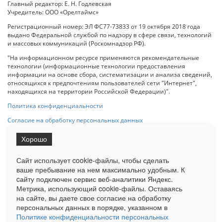
Главный редактор: Е. Н. Годлевская
Учредитель: ООО «Орелтаймс»
Регистрационный номер: ЭЛ ФС77-73833 от 19 октября 2018 года
выдано Федеральной службой по надзору в сфере связи, технологий
и массовых коммуникаций (Роскомнадзор РФ).
"На информационном ресурсе применяются рекомендательные
технологии (информационные технологии предоставления
информации на основе сбора, систематизации и анализа сведений,
относящихся к предпочтениям пользователей сети "Интернет",
находящихся на территории Российской Федерации)".
Политика конфиденциальности
Согласие на обработку персональных данных
Хорошо
При использовании любого материала с данного сайта гипер-ссылка
на Сетевое издание «ОрелТаймс» обязательна.
Сайт использует cookie-файлы, чтобы сделать
ваше пребывание на нем максимально удобным. К
cайту подключен сервис веб-аналитики Яндекс.
Ограниченная статистика посещаемости доступна на сайте
Метрика, использующий cookie-файлы. Оставаясь
Liveinternet.ru
. Подробная статистика для рекламодателей по запросу
у менеджера.
на сайте, вы даете свое согласие на обработку
персональных данных в порядке, указанном в
Реклама
Документы
О нас
Контакты
Политике конфиденциальности персональных