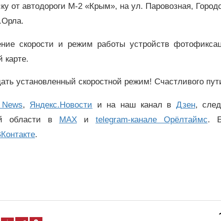
ку от автодороги М-2 «Крым», на ул. Паровозная, Городс
.Орла.
чение скорости и режим работы устройств фотофикса
 карте.
ать установленный скоростной режим! Счастливого пут
 News
,
Яндекс.Новости
и на наш канал в
Дзен
, сле
ой области в
MAX
и
telegram-канале Орёлтаймс
. 
Контакте
.