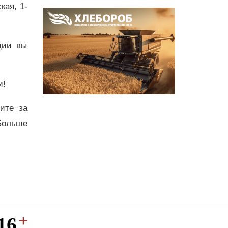
кая, 1-
ции вы
и!
дите за
Больше