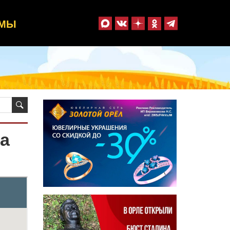
ММЫ
а