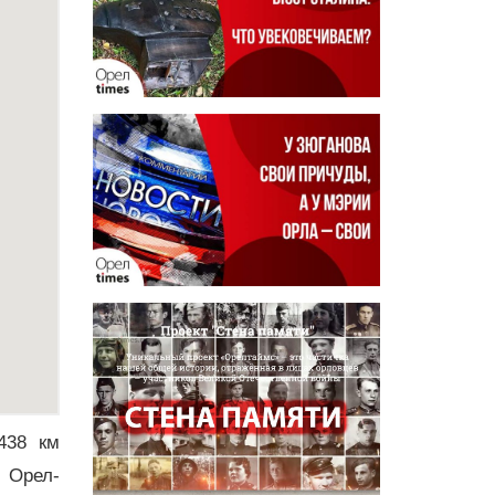
438 км
и Орел-