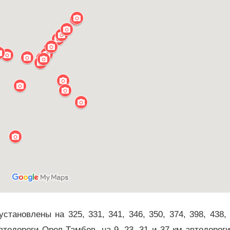
ановлены на 325, 331, 341, 346, 350, 374, 398, 438,
втодороги Орел-Тамбов, на 9, 23, 31 и 37 км автодорог