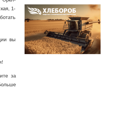
кая, 1-
ботать
ции вы
и!
дите за
Больше