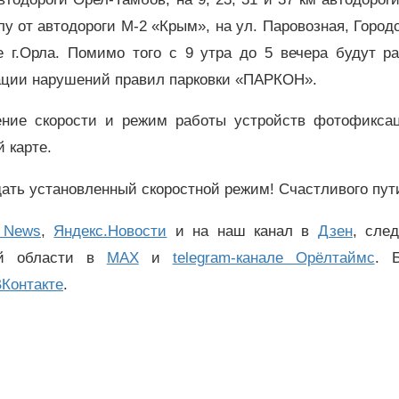
лу от автодороги М-2 «Крым», на ул. Паровозная, Городс
е г.Орла. Помимо того с 9 утра до 5 вечера будут ра
ции нарушений правил парковки «ПАРКОН».
чение скорости и режим работы устройств фотофикса
 карте.
ать установленный скоростной режим! Счастливого пут
 News
,
Яндекс.Новости
и на наш канал в
Дзен
, сле
ой области в
MAX
и
telegram-канале Орёлтаймс
. 
Контакте
.