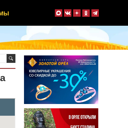
ММЫ
а