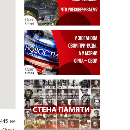
 445 км
и Орел-