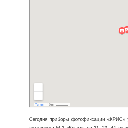
Сегодня приборы фотофиксации «КРИС» уст
автодороги М-2 «Крым», на 21, 29, 44 км а