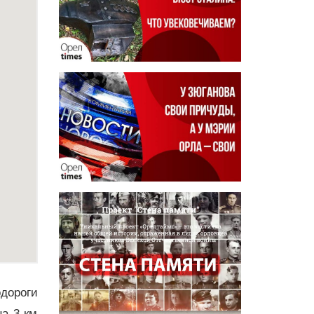
одороги
на 3 км