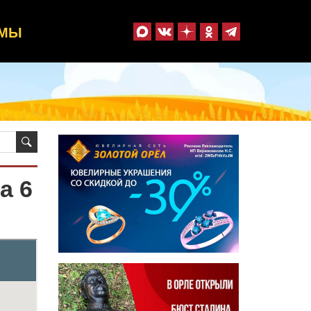
ММЫ
а 6