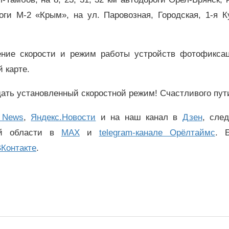
оги М-2 «Крым», на ул. Паровозная, Городская, 1-я К
чение скорости и режим работы устройств фотофикса
 карте.
ать установленный скоростной режим! Счастливого пут
 News
,
Яндекс.Новости
и на наш канал в
Дзен
, сле
ой области в
MAX
и
telegram-канале Орёлтаймс
. 
Контакте
.