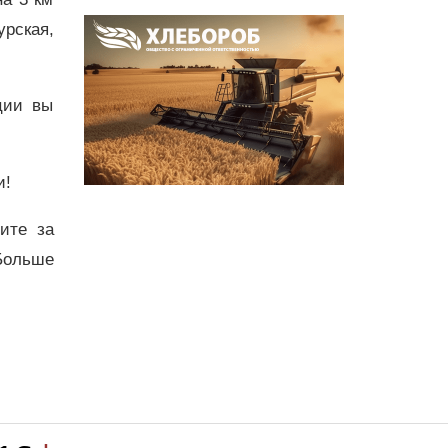
урская,
ции вы
и!
дите за
Больше