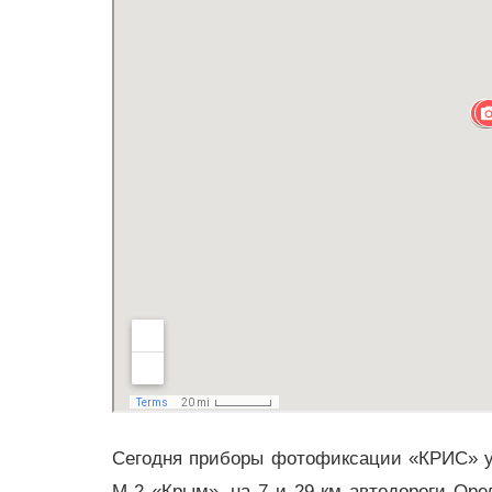
Сегодня приборы фотофиксации «КРИС» уста
М-2 «Крым», на 7 и 29 км автодороги Орел