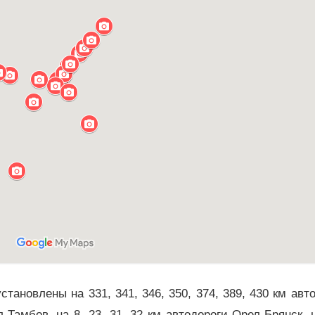
новлены на 331, 341, 346, 350, 374, 389, 430 км авт
-Тамбов, на 8, 23, 31, 32 км автодороги Орел-Брянск, 