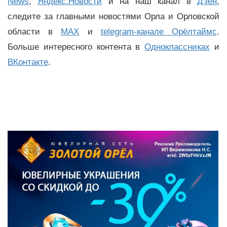
News
,
Яндекс.Новости
и на наш канал в
Дзен
,
следите за главными новостями Орла и Орловской
области в
MAX
и
telegram-канале Орёлтаймс
.
Больше интересного контента в
Одноклассниках
и
ВКонтакте
.