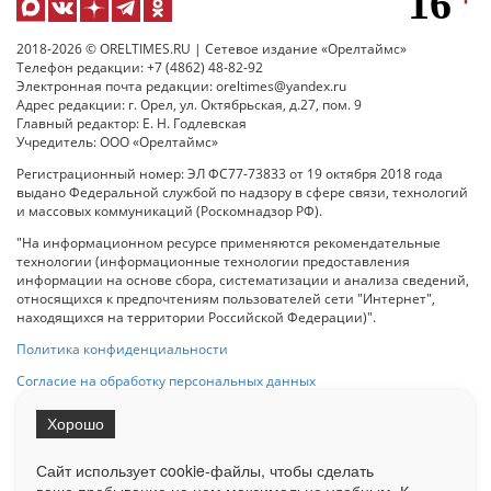
2018-2026 © ORELTIMES.RU | Сетевое издание «Орелтаймс»
Телефон редакции: +7 (4862) 48-82-92
Электронная почта редакции: oreltimes@yandex.ru
Адрес редакции: г. Орел, ул. Октябрьская, д.27, пом. 9
Главный редактор: Е. Н. Годлевская
Учредитель: ООО «Орелтаймс»
Регистрационный номер: ЭЛ ФС77-73833 от 19 октября 2018 года
выдано Федеральной службой по надзору в сфере связи, технологий
и массовых коммуникаций (Роскомнадзор РФ).
"На информационном ресурсе применяются рекомендательные
технологии (информационные технологии предоставления
информации на основе сбора, систематизации и анализа сведений,
относящихся к предпочтениям пользователей сети "Интернет",
находящихся на территории Российской Федерации)".
Политика конфиденциальности
Согласие на обработку персональных данных
Хорошо
При использовании любого материала с данного сайта гипер-ссылка
на Сетевое издание «ОрелТаймс» обязательна.
Сайт использует cookie-файлы, чтобы сделать