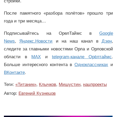
стройки.
После памятного «разбора полётов» прошло три
года и три месяца…
Подписывайтесь на ОрелТаймс в
Google
News
,
Яндекс.Новости
и на наш канал в
Дзен
,
следите за главными новостями Орла и Орловской
области в
MAX
и
telegram-канале Орёлтаймс
.
Больше интересного контента в
Одноклассниках
и
ВКонтакте
.
Теги:
«Титаник»
,
Клычков
,
Мишустин
,
нацпроекты
Автор:
Евгений Кузнецов