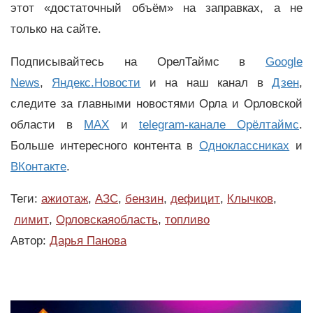
этот «достаточный объём» на заправках, а не
только на сайте.
Подписывайтесь на ОрелТаймс в
Google
News
,
Яндекс.Новости
и на наш канал в
Дзен
,
следите за главными новостями Орла и Орловской
области в
MAX
и
telegram-канале Орёлтаймс
.
Больше интересного контента в
Одноклассниках
и
ВКонтакте
.
Теги:
ажиотаж
,
АЗС
,
бензин
,
дефицит
,
Клычков
,
лимит
,
Орловскаяобласть
,
топливо
Автор:
Дарья Панова