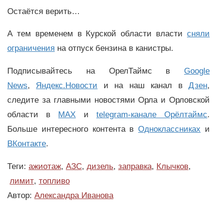
Остаётся верить…
А тем временем в Курской области власти
сняли
ограничения
на отпуск бензина в канистры.
Подписывайтесь на ОрелТаймс в
Google
News
,
Яндекс.Новости
и на наш канал в
Дзен
,
следите за главными новостями Орла и Орловской
области в
MAX
и
telegram-канале Орёлтаймс
.
Больше интересного контента в
Одноклассниках
и
ВКонтакте
.
Теги:
ажиотаж
,
АЗС
,
дизель
,
заправка
,
Клычков
,
лимит
,
топливо
Автор:
Александра Иванова