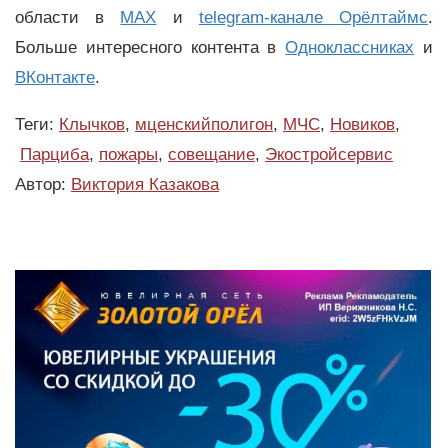
области в
MAX
и
telegram-канале Орёлтаймс
.
Больше интересного контента в
Одноклассниках
и
ВКонтакте
.
Теги:
Клычков
,
мценскийполигон
,
МЧС
,
Новиков
,
Парциба
,
пожары
,
совещание
,
Экостройсервис
Автор:
Виктория Казакова