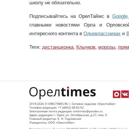
школу не обязательно.
Подписывайтесь на ОрелТаймс в
Google
главными новостями Орла и Орловск
интересного контента в
Одноклассниках
и
В
Теги:
дистанционка
,
Клычков
,
морозы
,
пря
2018-2026 © ORELTIMES.RU | Сетевое издание «Орелтаймс»
Телефон редакции: +7 (4862) 48-82-92
Электронная почта редакции: oreltimes@yandex.ru
Адрес редакции: г. Орел, ул. Октябрьская, д.27, пом. 9
Главный редактор: Е. Н. Годлевская
Учредитель: ООО «Орелтаймс»