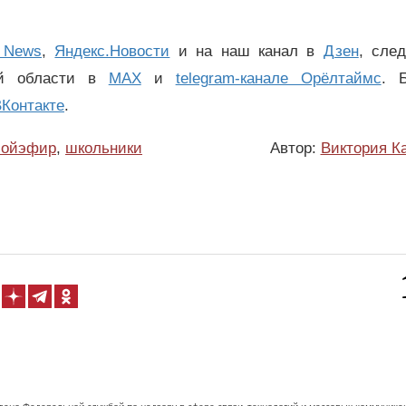
 News
,
Яндекс.Новости
и на наш канал в
Дзен
, сле
ой области в
MAX
и
telegram-канале Орёлтаймс
. 
Контакте
.
мойэфир
,
школьники
Автор:
Виктория К