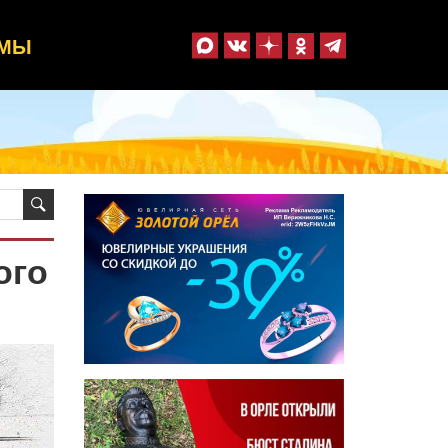
ММЫ
ого