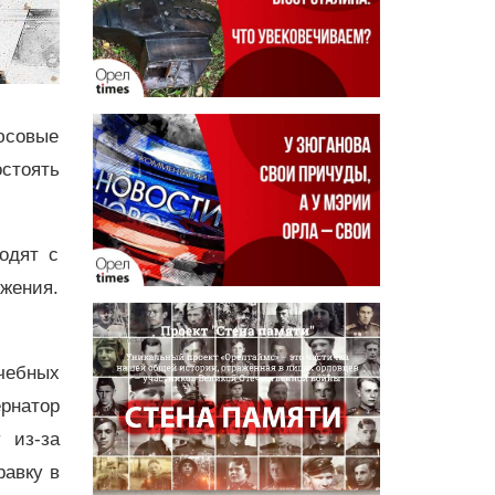
люсовые
стоять
одят с
жения.
чебных
рнатор
 из-за
равку в