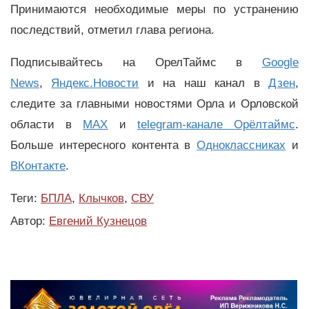
Принимаются необходимые меры по устранению
последствий, отметил глава региона.
Подписывайтесь на ОрелТаймс в
Google
News
,
Яндекс.Новости
и на наш канал в
Дзен
,
следите за главными новостями Орла и Орловской
области в
MAX
и
telegram-канале Орёлтаймс
.
Больше интересного контента в
Одноклассниках
и
ВКонтакте
.
Теги:
БПЛА
,
Клычков
,
СВУ
Автор:
Евгений Кузнецов