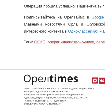
Операция прошла успешно. Пациентка вып
Подписывайтесь на ОрелТаймс в
Google
главными новостями Орла и Орловск
интересного контента в
Одноклассниках
и
В
Теги:
ООКБ
,
операциянапозвоночнике
,
пер
2018-2026 © ORELTIMES.RU | Сетевое издание «Орелтаймс»
Телефон редакции: +7 (4862) 48-82-92
Электронная почта редакции: oreltimes@yandex.ru
Адрес редакции: г. Орел, ул. Октябрьская, д.27, пом. 9
Главный редактор: Е. Н. Годлевская
Учредитель: ООО «Орелтаймс»