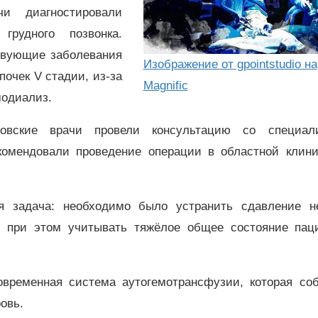
и диагностировали
грудного позвонка.
твующие заболевания
Изображение от gpointstudio на
почек V стадии, из-за
Magnific
модиализ.
овские врачи провели консультацию со специал
омендовали проведение операции в областной клини
я задача: необходимо было устранить сдавление н
 и при этом учитывать тяжёлое общее состояние паци
временная система аутогемотрансфузии, которая соб
ровь.