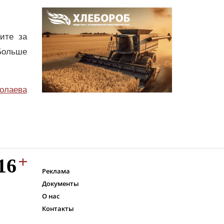
дите за
Больше
олаева
Реклама
Документы
О нас
Контакты