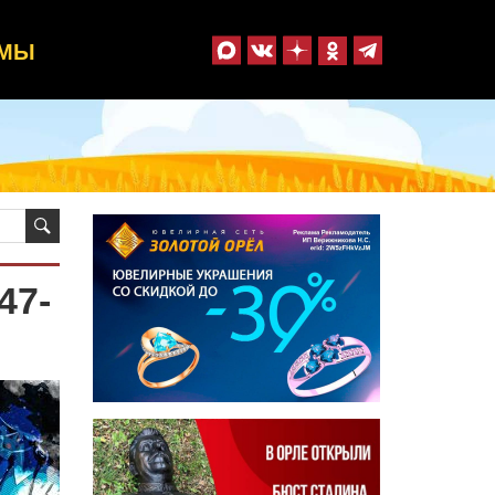
ММЫ
47-