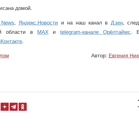
исана домой.
 News
,
Яндекс.Новости
и на наш канал в
Дзен
, сле
ой области в
MAX
и
telegram-канале Орёлтаймс
. 
Контакте
.
елом
Автор:
Евгения Ник