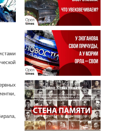
истами
ческой
ервных
ентки,
ирала,