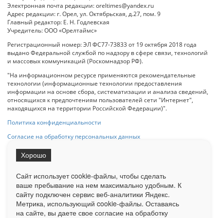
Электронная почта редакции: oreltimes@yandex.ru
Адрес редакции: г. Орел, ул. Октябрьская, д.27, пом. 9
Главный редактор: Е. Н. Годлевская
Учредитель: ООО «Орелтаймс»
Регистрационный номер: ЭЛ ФС77-73833 от 19 октября 2018 года
выдано Федеральной службой по надзору в сфере связи, технологий
и массовых коммуникаций (Роскомнадзор РФ).
"На информационном ресурсе применяются рекомендательные
технологии (информационные технологии предоставления
информации на основе сбора, систематизации и анализа сведений,
относящихся к предпочтениям пользователей сети "Интернет",
находящихся на территории Российской Федерации)".
Политика конфиденциальности
Согласие на обработку персональных данных
Хорошо
При использовании любого материала с данного сайта гипер-ссылка
на Сетевое издание «ОрелТаймс» обязательна.
Сайт использует cookie-файлы, чтобы сделать
ваше пребывание на нем максимально удобным. К
cайту подключен сервис веб-аналитики Яндекс.
Ограниченная статистика посещаемости доступна на сайте
Метрика, использующий cookie-файлы. Оставаясь
Liveinternet.ru
. Подробная статистика для рекламодателей по запросу
у менеджера.
на сайте, вы даете свое согласие на обработку