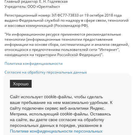
Главный редактор: Е. Н. Годлевская
Учредитель: ООО «Орелтаймс»
Регистрационный номер: ЭЛ ФС77-73833 от 19 октября 2018 года
выдано Федеральной службой по надзору в сфере связи, технологий
и массовых коммуникаций (Роскомнадзор РФ).
"На информационном ресурсе применяются рекомендательные
технологии (информационные технологии предоставления
информации на основе сбора, систематизации и анализа сведений,
относящихся к предпочтениям пользователей сети "Интернет",
находящихся на территории Российской Федерации)".
Политика конфиденциальности
Согласие на обработку персональных данных
Хорошо
При использовании любого материала с данного сайта гипер-ссылка
на Сетевое издание «ОрелТаймс» обязательна.
Сайт использует cookie-файлы, чтобы сделать
ваше пребывание на нем максимально удобным. К
cайту подключен сервис веб-аналитики Яндекс.
Ограниченная статистика посещаемости доступна на сайте
Метрика, использующий cookie-файлы. Оставаясь
Liveinternet.ru
. Подробная статистика для рекламодателей по запросу
на сайте, вы даете свое согласие на обработку
у менеджера.
персональных данных в порядке, указанном в
Реклама
Документы
О нас
Контакты
Политике конфиденциальности персональных