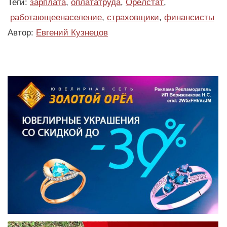
Теги:
зарплата
,
оплататруда
,
Орёлстат
,
работающеенаселение
,
страховщики
,
финансисты
Автор:
Евгений Кузнецов