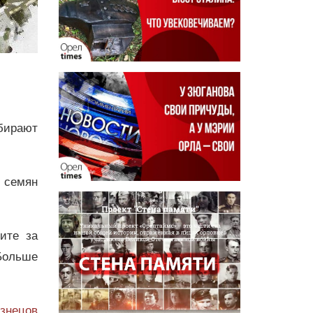
бирают
 семян
дите за
Больше
узнецов