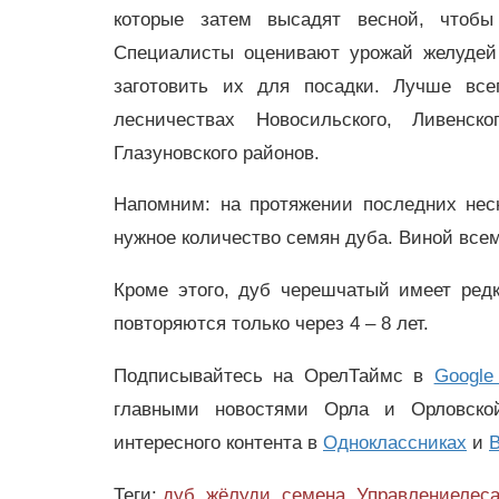
которые затем высадят весной, чтобы
Специалисты оценивают урожай желудей
заготовить их для посадки. Лучше вс
лесничествах Новосильского, Ливенско
Глазуновского районов.
Напомним: на протяжении последних нес
нужное количество семян дуба. Виной все
Кроме этого,
дуб черешчатый имеет ред
повторяются только через 4 – 8 лет.
Подписывайтесь на ОрелТаймс в
Google
главными новостями Орла и Орловск
интересного контента в
Одноклассниках
и
В
Теги:
дуб
,
жёлуди
,
семена
,
Управлениелес