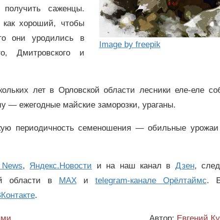
 получить саженцы.
 как хороший, чтобы
его они уродились
в
Image by freepik
го, Дмитровского и
кольких лет в Орловской области лесники еле-еле со
му — ежегодные майские заморозки, ураганы.
кую периодичность семеношения — обильные урожаи
 News
,
Яндекс.Новости
и на наш канал в
Дзен
, сле
ой области в
MAX
и
telegram-канале Орёлтаймс
. 
Контакте
.
ами
Автор:
Евгений К