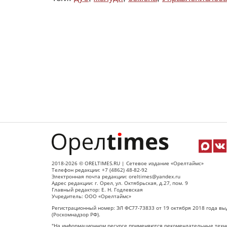
2018-2026 © ORELTIMES.RU | Сетевое издание «Орелтаймс»
Телефон редакции: +7 (4862) 48-82-92
Электронная почта редакции: oreltimes@yandex.ru
Адрес редакции: г. Орел, ул. Октябрьская, д.27, пом. 9
Главный редактор: Е. Н. Годлевская
Учредитель: ООО «Орелтаймс»
Регистрационный номер: ЭЛ ФС77-73833 от 19 октября 2018 года вы
(Роскомнадзор РФ).
"На информационном ресурсе применяются рекомендательные техно