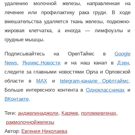
удалению молочной железы, направленная на
лечение или профилактику рака груди. В ходе
вмешательства удаляется ткань железы, подкожно-
жировая клетчатка, а иногда — лимфоузлы и
грудные мышцы.
Подписывайтесь на ОрелТаймс в
Google
News
,
Яндекс.Новости
и на наш канал в
Дзен
,
следите за главными новостями Орла и Орловской
области в
MAX
и
telegram-канале Орёлтаймс
.
Больше интересного контента в
Одноклассниках
и
ВКонтакте
.
Теги:
анджелинаджоли
,
Каряев
,
поломкивгенах
,
ракмолочнойжелезы
Автор:
Евгения Николаева