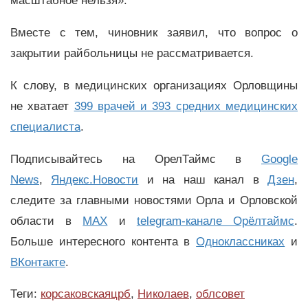
масштабное нельзя».
Вместе с тем, чиновник заявил, что вопрос о
закрытии райбольницы не рассматривается.
К слову, в медицинских организациях Орловщины
не хватает
399 врачей и 393 средних медицинских
специалиста
.
Подписывайтесь на ОрелТаймс в
Google
News
,
Яндекс.Новости
и на наш канал в
Дзен
,
следите за главными новостями Орла и Орловской
области в
MAX
и
telegram-канале Орёлтаймс
.
Больше интересного контента в
Одноклассниках
и
ВКонтакте
.
Теги:
корсаковскаяцрб
,
Николаев
,
облсовет