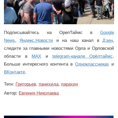
Подписывайтесь на ОрелТаймс в
Google
News
,
Яндекс.Новости
и на наш канал в
Дзен
,
следите за главными новостями Орла и Орловской
области в
MAX
и
telegram-канале Орёлтаймс
.
Больше интересного контента в
Одноклассниках
и
ВКонтакте
.
Теги:
Григорьев
,
панихида
,
парахин
Автор:
Евгения Николаева