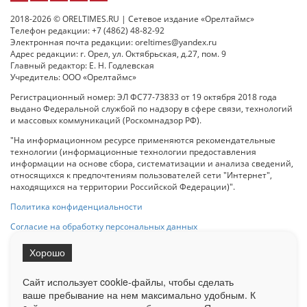
2018-2026 © ORELTIMES.RU | Сетевое издание «Орелтаймс»
Телефон редакции: +7 (4862) 48-82-92
Электронная почта редакции: oreltimes@yandex.ru
Адрес редакции: г. Орел, ул. Октябрьская, д.27, пом. 9
Главный редактор: Е. Н. Годлевская
Учредитель: ООО «Орелтаймс»
Регистрационный номер: ЭЛ ФС77-73833 от 19 октября 2018 года
выдано Федеральной службой по надзору в сфере связи, технологий
и массовых коммуникаций (Роскомнадзор РФ).
"На информационном ресурсе применяются рекомендательные
технологии (информационные технологии предоставления
информации на основе сбора, систематизации и анализа сведений,
относящихся к предпочтениям пользователей сети "Интернет",
находящихся на территории Российской Федерации)".
Политика конфиденциальности
Согласие на обработку персональных данных
Хорошо
При использовании любого материала с данного сайта гипер-ссылка
на Сетевое издание «ОрелТаймс» обязательна.
Сайт использует cookie-файлы, чтобы сделать
ваше пребывание на нем максимально удобным. К