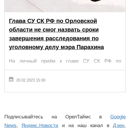
Глава СУ СК РФ по Орловской
области не смог назвать сроки
завершения расследования по
уголовному делу мэра Парахина
На личный приём к главе СУ СК РФ по
Орловской области Петру Юдину пришли
депутаты облсовета Руслан Перелыгин и
20.02.2023 15:00
Виталий Рыбаков. В центре обсуждения —
уголовное дело в отношении мэра Парахина, ...
Подписывайтесь на ОрелТаймс в
Google
News
,
Яндекс.Новости
и на наш канал в
Дзен
,