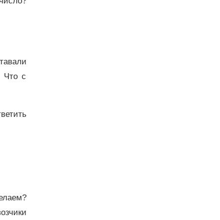
 число?
ставали
! Что с
тветить
делаем?
возчики