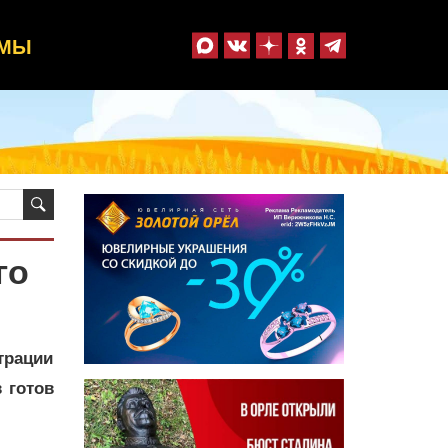
ММЫ
го
трации
 готов