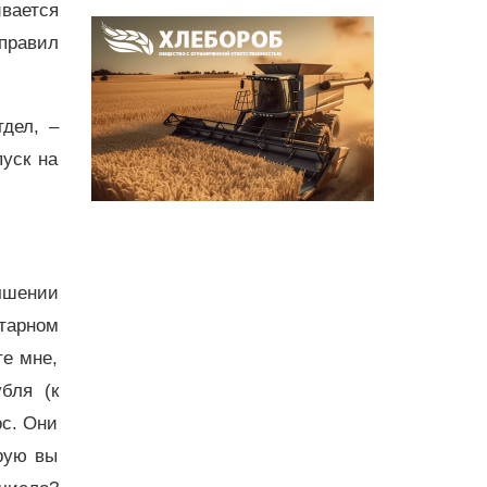
ивается
правил
дел, –
пуск на
чшении
итарном
те мне,
бля (к
ос. Они
орую вы