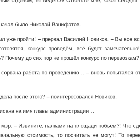
ым отделом, не ведётся! Ответьте мне, какое сегодня
 начал было Николай Ванифатов.
ыл уже пройти! – прервал Василий Новиков. – Вы все в
отовятся, конкурс проведём, всё будет замечательно
? Почему до сих пор не прошёл конкурс по перевозкам?
 сорвана работа по проведению… – вновь попытался о
тдела после этого? – поинтересовался Новиков.
писана на имя главы администрации…
л мэр. – Извините, палками на площади побьём?! Что с
ачальную стоимость, то посчитать не могут! То пере