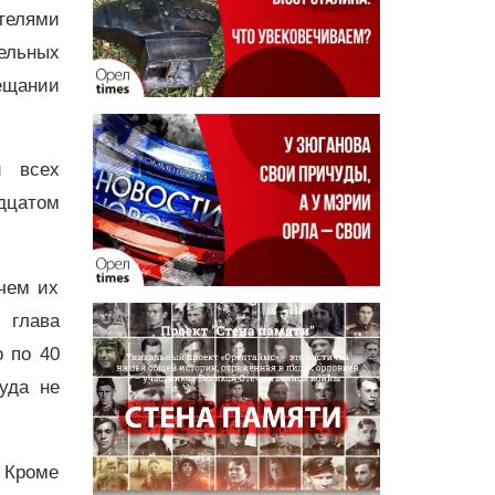
телями
дельных
вещании
и всех
дцатом
чем их
 глава
о по 40
уда не
 Кроме