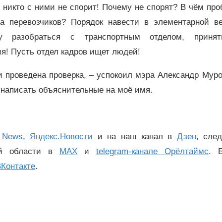
 никто с ними не спорит! Почему не спорят? В чём пр
На перевозчиков? Порядок навести в элементарной в
 разобраться с транспортным отделом, приня
! Пусть отдел кадров ищет людей!
и проведена проверка, – успокоил мэра Александр Мур
 написать объяснительные на моё имя.
 News
,
Яндекс.Новости
и на наш канал в
Дзен
, сле
ой области в
MAX
и
telegram-канале Орёлтаймс
. 
Контакте
.