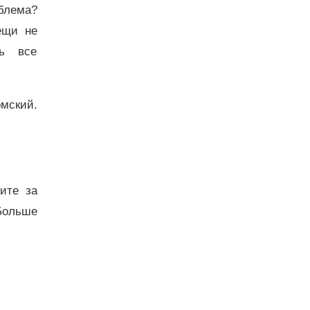
облема?
ещи не
ть все
омский.
дите за
Больше