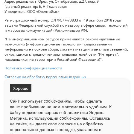
Адрес редакции: г. Орел, ул. Октябрьская, д.27, пом. 9
Главный редактор: Е. Н. Годлевская
Учредитель: ООО «Орелтаймс»
Регистрационный номер: ЭЛ ФС77-73833 от 19 октября 2018 года
выдано Федеральной службой по надзору в сфере связи, технологий
и массовых коммуникаций (Роскомнадзор РФ).
"На информационном ресурсе применяются рекомендательные
технологии (информационные технологии предоставления
информации на основе сбора, систематизации и анализа сведений,
относящихся к предпочтениям пользователей сети "Интернет",
находящихся на территории Российской Федерации)".
Политика конфиденциальности
Согласие на обработку персональных данных
Хорошо
При использовании любого материала с данного сайта гипер-ссылка
на Сетевое издание «ОрелТаймс» обязательна.
Сайт использует cookie-файлы, чтобы сделать
ваше пребывание на нем максимально удобным. К
cайту подключен сервис веб-аналитики Яндекс.
Ограниченная статистика посещаемости доступна на сайте
Метрика, использующий cookie-файлы. Оставаясь
Liveinternet.ru
. Подробная статистика для рекламодателей по запросу
на сайте, вы даете свое согласие на обработку
у менеджера.
персональных данных в порядке, указанном в