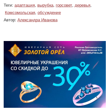
Теги:
адаптация
,
вырубка
,
горсовет
,
деревья
,
Комсомольская
,
обсуждение
Автор:
Александра Иванова