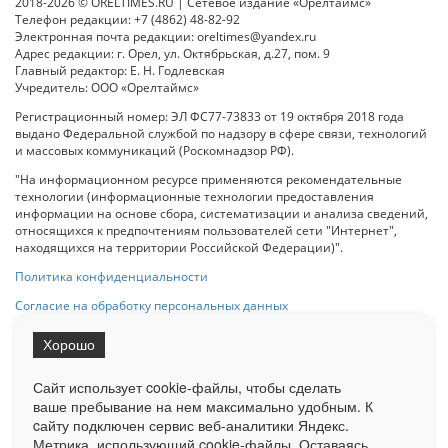
2018-2026 © ORELTIMES.RU | Сетевое издание «Орелтаймс»
Телефон редакции: +7 (4862) 48-82-92
Электронная почта редакции: oreltimes@yandex.ru
Адрес редакции: г. Орел, ул. Октябрьская, д.27, пом. 9
Главный редактор: Е. Н. Годлевская
Учредитель: ООО «Орелтаймс»
Регистрационный номер: ЭЛ ФС77-73833 от 19 октября 2018 года
выдано Федеральной службой по надзору в сфере связи, технологий
и массовых коммуникаций (Роскомнадзор РФ).
"На информационном ресурсе применяются рекомендательные
технологии (информационные технологии предоставления
информации на основе сбора, систематизации и анализа сведений,
относящихся к предпочтениям пользователей сети "Интернет",
находящихся на территории Российской Федерации)".
Политика конфиденциальности
Согласие на обработку персональных данных
Хорошо
При использовании любого материала с данного сайта гипер-ссылка
на Сетевое издание «ОрелТаймс» обязательна.
Сайт использует cookie-файлы, чтобы сделать
ваше пребывание на нем максимально удобным. К
cайту подключен сервис веб-аналитики Яндекс.
Ограниченная статистика посещаемости доступна на сайте
Метрика, использующий cookie-файлы. Оставаясь
Liveinternet.ru
. Подробная статистика для рекламодателей по запросу