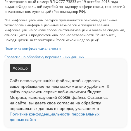
Регистрационный номер: ЭЛ ФС77-73833 от 19 октября 2018 года
выдано Федеральной службой по надзору в сфере связи, технологий
и массовых коммуникаций (Роскомнадзор РФ).
"На информационном ресурсе применяются рекомендательные
технологии (информационные технологии предоставления
информации на основе сбора, систематизации и анализа сведений,
относящихся к предпочтениям пользователей сети "Интернет",
находящихся на территории Российской Федерации)".
Политика конфиденциальности
Согласие на обработку персональных данных
Хорошо
При использовании любого материала с данного сайта гипер-ссылка
на Сетевое издание «ОрелТаймс» обязательна.
Сайт использует cookie-файлы, чтобы сделать
ваше пребывание на нем максимально удобным. К
cайту подключен сервис веб-аналитики Яндекс.
Ограниченная статистика посещаемости доступна на сайте
Метрика, использующий cookie-файлы. Оставаясь
Liveinternet.ru
. Подробная статистика для рекламодателей по запросу
у менеджера.
на сайте, вы даете свое согласие на обработку
персональных данных в порядке, указанном в
Реклама
Документы
О нас
Контакты
Политике конфиденциальности персональных
данных сайта