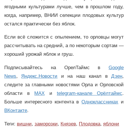
ягодными культурами лучше, чем в прошлом году,
когда, например, ВНИИ селекции плодовых культур
остался практически без яблок.
Если всё сложится с опылением, то орловцы могут
рассчитывать на средний, а по некоторым сортам —
хороший урожай яблок и груш.
Подписывайтесь на ОрелТаймс в
Google
News
,
Яндекс.Новости
и на наш канал в
Дзен
,
следите за главными новостями Орла и Орловской
области в
MAX
и
telegram-канале Орёлтаймс
.
Больше интересного контента в
Одноклассниках
и
ВКонтакте
.
Теги:
вишни
,
заморозки
,
Князев
,
Плодовка
,
яблони