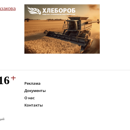
азакова
Реклама
Документы
О нас
Контакты
ций