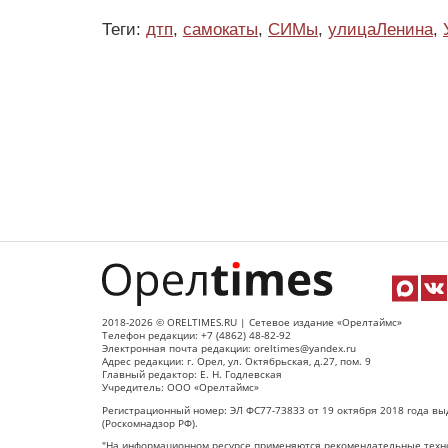
Теги:
дтп
,
самокаты
,
СИМы
,
улицаЛенина
,
2018-2026 © ORELTIMES.RU | Сетевое издание «Орелтаймс»
Телефон редакции: +7 (4862) 48-82-92
Электронная почта редакции: oreltimes@yandex.ru
Адрес редакции: г. Орел, ул. Октябрьская, д.27, пом. 9
Главный редактор: Е. Н. Годлевская
Учредитель: ООО «Орелтаймс»
Регистрационный номер: ЭЛ ФС77-73833 от 19 октября 2018 года вы
(Роскомнадзор РФ).
"На информационном ресурсе применяются рекомендательные техно