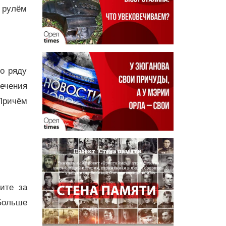
 рулём
о ряду
ечения
 Причём
дите за
Больше