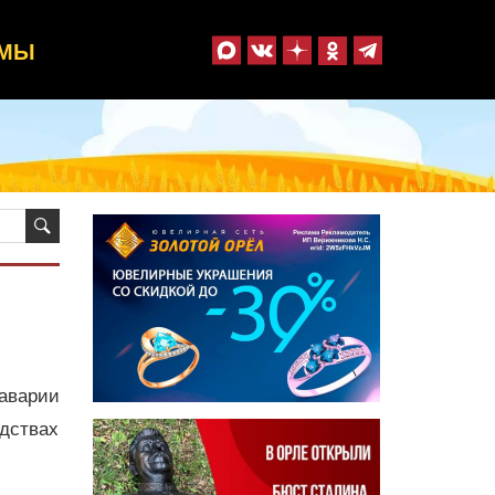
ММЫ
 аварии
едствах