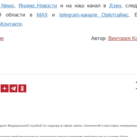
 News
,
Яндекс.Новости
и на наш канал в
Дзен
, сле
ой области в
MAX
и
telegram-канале Орёлтаймс
. 
Контакте
.
ые
Автор:
Виктория К
дано Федеральной службой по надзору в сфере связи, технологий и массовых коммуника
логии (информационные технологии предоставления информации на основе сбора,