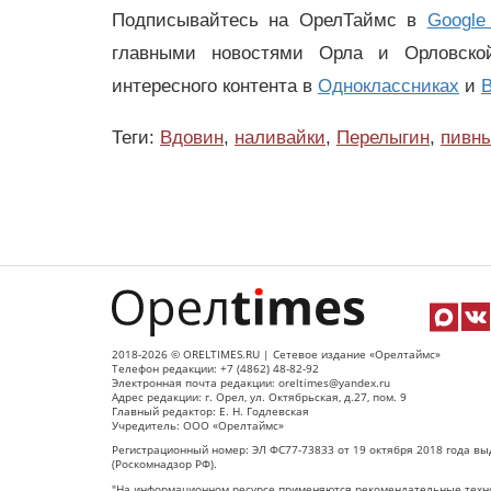
Подписывайтесь на ОрелТаймс в
Google
главными новостями Орла и Орловск
интересного контента в
Одноклассниках
и
В
Теги:
Вдовин
,
наливайки
,
Перелыгин
,
пивн
2018-2026 © ORELTIMES.RU | Сетевое издание «Орелтаймс»
Телефон редакции: +7 (4862) 48-82-92
Электронная почта редакции: oreltimes@yandex.ru
Адрес редакции: г. Орел, ул. Октябрьская, д.27, пом. 9
Главный редактор: Е. Н. Годлевская
Учредитель: ООО «Орелтаймс»
Регистрационный номер: ЭЛ ФС77-73833 от 19 октября 2018 года вы
(Роскомнадзор РФ).
"На информационном ресурсе применяются рекомендательные техно