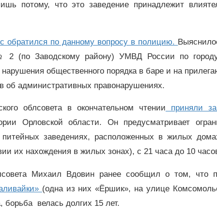
ишь потому, что это заведение принадлежит влияте
с обратился по данному вопросу в полицию.
Выяснилос
№ 2 (по Заводскому району) УМВД России по город
 нарушения общественного порядка в баре и на прилег
ов об административных правонарушениях.
кого облсовета в окончательном чтении
приняли за
ории Орловской области. Он предусматривает огран
 питейных заведениях, расположенных в жилых дома
ии их нахождения в жилых зонах), с 21 часа до 10 часов
лсовета Михаил Вдовин ранее сообщил о том, что п
наливайки»
(одна из них «Ёршик», на улице Комсомоль
, борьба велась долгих 15 лет.