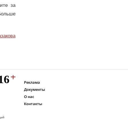
дите за
Больше
азакова
Реклама
Документы
О нас
Контакты
ций