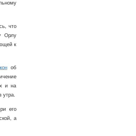
льному
ь, что
у Орлу
ающей к
кон
об
ичение
х и на
 утра.
ри его
ской, а