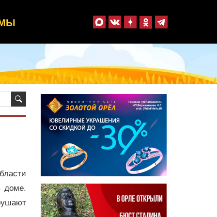
ММЫ
бласти
 доме.
арушают