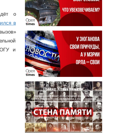
идёт о
тился в
вызов»
ельной
а ОГУ и