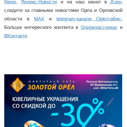
News
,
Яндекс.Новости
и на наш канал в
Дзен
,
следите за главными новостями Орла и Орловской
области в
MAX
и
telegram-канале Орёлтаймс
.
Больше интересного контента в
Одноклассниках
и
ВКонтакте
.