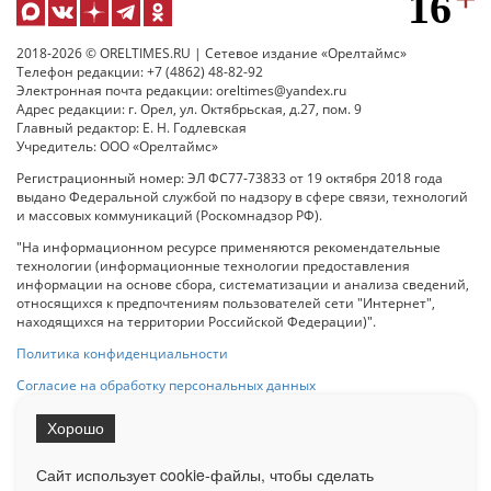
2018-2026 © ORELTIMES.RU | Сетевое издание «Орелтаймс»
Телефон редакции: +7 (4862) 48-82-92
Электронная почта редакции: oreltimes@yandex.ru
Адрес редакции: г. Орел, ул. Октябрьская, д.27, пом. 9
Главный редактор: Е. Н. Годлевская
Учредитель: ООО «Орелтаймс»
Регистрационный номер: ЭЛ ФС77-73833 от 19 октября 2018 года
выдано Федеральной службой по надзору в сфере связи, технологий
и массовых коммуникаций (Роскомнадзор РФ).
"На информационном ресурсе применяются рекомендательные
технологии (информационные технологии предоставления
информации на основе сбора, систематизации и анализа сведений,
относящихся к предпочтениям пользователей сети "Интернет",
находящихся на территории Российской Федерации)".
Политика конфиденциальности
Согласие на обработку персональных данных
Хорошо
При использовании любого материала с данного сайта гипер-ссылка
на Сетевое издание «ОрелТаймс» обязательна.
Сайт использует cookie-файлы, чтобы сделать