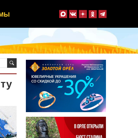
ММЫ
нту