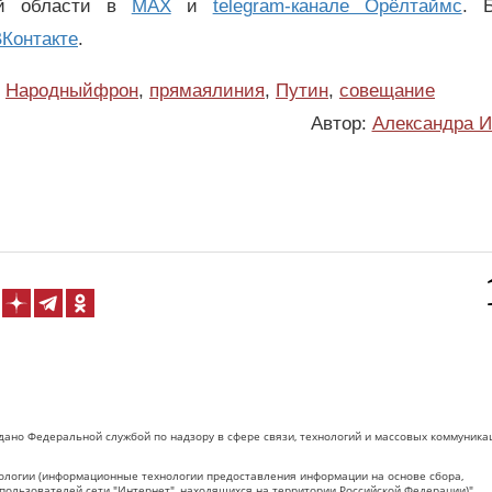
ой области в
MAX
и
telegram-канале Орёлтаймс
. 
Контакте
.
Народныйфрон
,
прямаялиния
,
Путин
,
совещание
Автор:
Александра И
дано Федеральной службой по надзору в сфере связи, технологий и массовых коммуника
логии (информационные технологии предоставления информации на основе сбора,
пользователей сети "Интернет", находящихся на территории Российской Федерации)".