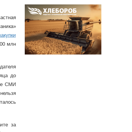
астная
аника»
закупки
300 млн
дателя
яца до
ые СМИ
 нельзя
талось
дите за