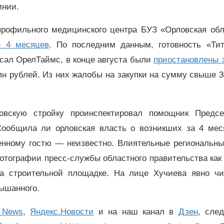
инии.
рофильного медицинского центра БУЗ «Орловская обл
е 4 месяцев
. По последним данным, готовность «Тит
исал ОрелТаймс, в конце августа были
приостановлены 
н рублей. Из них жалобы на закупки на сумму свыше 
овскую стройку проинспектировал помощник Предсе
Сообщила ли орловская власть о возникших за 4 мес
ленному гостю — неизвестно. Влиятельные региональн
отографии пресс-службы областного правительства как
а строительной площадке. На лице Хучиева явно чи
лышанного.
 News
,
Яндекс.Новости
и на наш канал в
Дзен
, сле