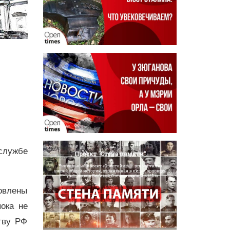
службе
овлены
ока не
тву РФ