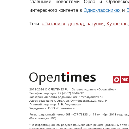
главными новостями Орла и Орловск
интересного контента в
Одноклассниках
и
В
Теги:
«Титаник»
,
доклад
,
закупки
,
Кузнецов
,
2018-2026 © ORELTIMES.RU | Сетевое издание «Орелтаймс»
Телефон редакции: +7 (4862) 48-82-92
Электронная почта редакции: oreltimes@yandex.ru
Адрес редакции: г. Орел, ул. Октябрьская, д.27, пом. 9
Главный редактор: Е. Н. Годлевская
Учредитель: ООО «Орелтаймс»
Регистрационный номер: ЭЛ ФС77-73833 от 19 октября 2018 года вы
(Роскомнадзор РФ).
"На информационном ресурсе применяются рекомендательные техно
систематизации и анализа сведений, относящихся к предпочтениям 