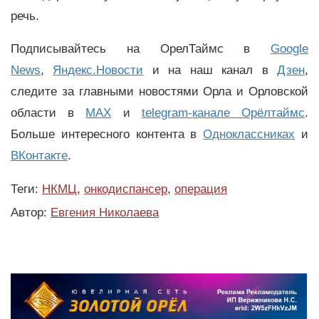
речь.
Подписывайтесь на ОрелТаймс в
Google
News
,
Яндекс.Новости
и на наш канал в
Дзен
,
следите за главными новостями Орла и Орловской
области в
MAX
и
telegram-канале Орёлтаймс
.
Больше интересного контента в
Одноклассниках
и
ВКонтакте
.
Теги:
НКМЦ
,
онкодиспансер
,
операция
Автор:
Евгения Николаева