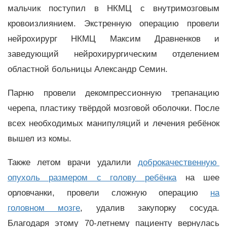
мальчик поступил в НКМЦ с внутримозговым
кровоизлиянием. Экстренную операцию провели
нейрохирург НКМЦ Максим Дравненков и
заведующий нейрохирургическим отделением
областной больницы Александр Семин.
Парню провели декомпрессионную трепанацию
черепа, пластику твёрдой мозговой оболочки. После
всех необходимых манипуляций и лечения ребёнок
вышел из комы.
Также летом врачи удалили
доброкачественную
опухоль размером с голову ребёнка
на шее
орловчанки, провели сложную операцию
на
головном мозге
, удалив закупорку сосуда.
Благодаря этому 70-летнему пациенту вернулась