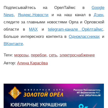
Подписывайтесь на ОрелТаймс в
Google
News
,
Яндекс.Новости
и на наш канал в
Дзен
,
следите за главными новостями Орла и Орловской
области в
MAX
и
telegram-канале Орёлтаймс
.
Больше интересного контента в
Одноклассниках
и
ВКонтакте
.
Теги:
морозы
,
перебои
,
сеть
,
электроснабжение
Автор:
Алина Карасёва