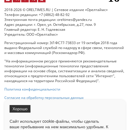
2018-2026 © ORELTIMES.RU | Сетевое издание «Орелтаймс»
Телефон редакции: +7 (4862) 48-82-92
Электронная почта редакции: oreltimes@yandex.ru
Адрес редакции: г. Орел, ул. Октябрьская, д.27, пом. 9
Главный редактор: Е. Н. Годлевская
Учредитель: ООО «Орелтаймс»
Регистрационный номер: ЭЛ ФС77-73833 от 19 октября 2018 года
выдано Федеральной службой по надзору в сфере связи, технологий
и массовых коммуникаций (Роскомнадзор РФ).
"На информационном ресурсе применяются рекомендательные
технологии (информационные технологии предоставления
информации на основе сбора, систематизации и анализа сведений,
относящихся к предпочтениям пользователей сети "Интернет",
находящихся на территории Российской Федерации)".
Политика конфиденциальности
Согласие на обработку персональных данных
Хорошо
При использовании любого материала с данного сайта гипер-ссылка
на Сетевое издание «ОрелТаймс» обязательна.
Сайт использует cookie-файлы, чтобы сделать
ваше пребывание на нем максимально удобным. К