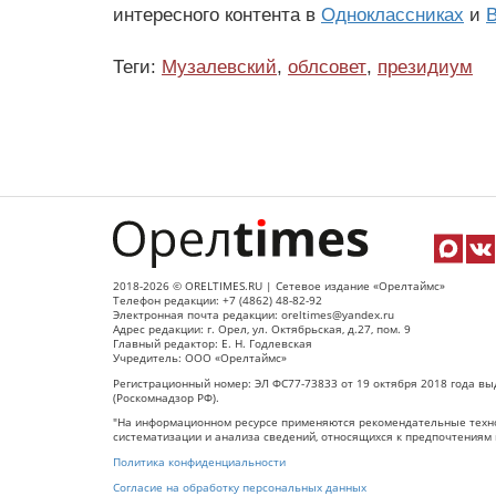
интересного контента в
Одноклассниках
и
В
Теги:
Музалевский
,
облсовет
,
президиум
2018-2026 © ORELTIMES.RU | Сетевое издание «Орелтаймс»
Телефон редакции: +7 (4862) 48-82-92
Электронная почта редакции: oreltimes@yandex.ru
Адрес редакции: г. Орел, ул. Октябрьская, д.27, пом. 9
Главный редактор: Е. Н. Годлевская
Учредитель: ООО «Орелтаймс»
Регистрационный номер: ЭЛ ФС77-73833 от 19 октября 2018 года вы
(Роскомнадзор РФ).
"На информационном ресурсе применяются рекомендательные техно
систематизации и анализа сведений, относящихся к предпочтениям 
Политика конфиденциальности
Согласие на обработку персональных данных