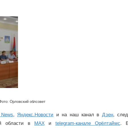
Фото: Орловский облсовет
 News
,
Яндекс.Новости
и на наш канал в
Дзен
, сле
ой области в
MAX
и
telegram-канале Орёлтаймс
. 