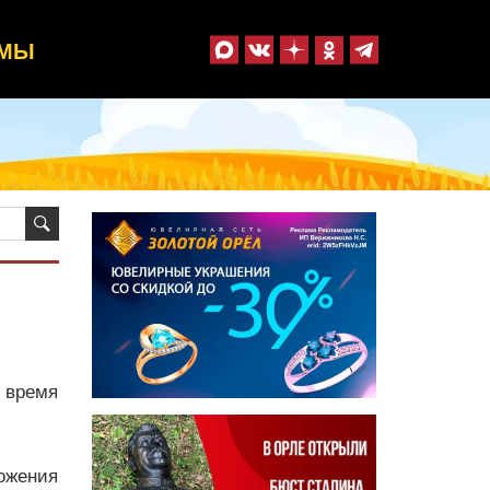
ММЫ
 время
ожения