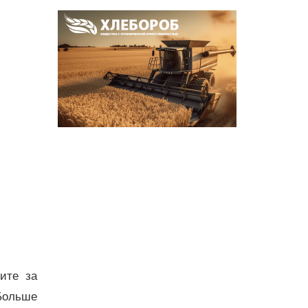
дите за
Больше