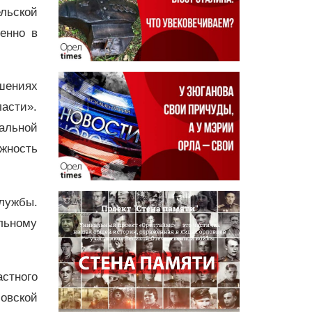
льской
енно в
ошениях
асти».
альной
жность
лужбы.
льному
стного
овской